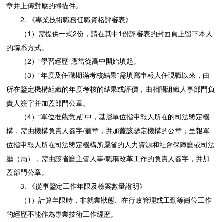
章并上傳對應的掃描件。
2. 《專業技術職務任職資格評審表》
（1）需提供一式2份，請在其中1份評審表的封面頁上留下本人
的聯系方式。
（2）“學習經歷”應當從高中開始填起。
（3）“年度及任職期滿考核結果”需填寫申報人任現職以來，由
所在鑒定機構組織的年度考核的結果或評價，由相關組織人事部門負
責人簽字并加蓋部門公章。
（4）“單位推薦意見”中，基層單位指申報人所在的司法鑒定機
構，需由機構負責人簽字/蓋章，并加蓋該鑒定機構的公章；呈報單
位指申報人所在司法鑒定機構所屬省的人力資源和社會保障廳或司法
廳（局），需由該省廳主管人事/職稱改革工作的負責人簽字，并加
蓋部門公章。
3. 《從事鑒定工作年限及檢案數量證明》
（1）計算年限時，非就業狀態、在行政管理或工勤等崗位工作
的經歷不能作為專業技術工作經歷。