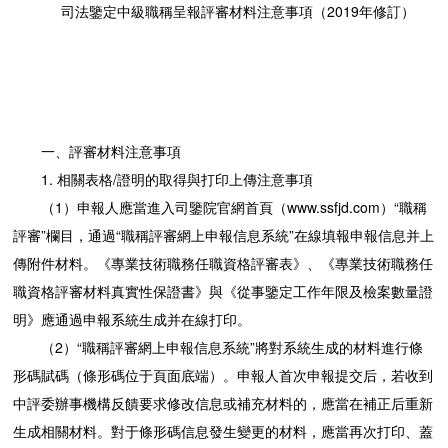
司法鑒定中級職稱呈報評審材料注意事項（2019年修訂）
一、評審材料注意事項
1. 相關表格/證明的取得與打印上傳注意事項
（1）申報人應當進入司鑒院官網首頁（www.ssfjd.com）“職稱
評審”欄目，通過“職稱評審網上申報信息系統”在線填報申報信息并上
傳附件材料。《專業技術職務任職資格評審表》、《專業技術職務任
職資格評審材料真實性保證書》與《從事鑒定工作年限及檢案數量證
明》應通過申報系統生成并在線打印。
（2）“職稱評審網上申報信息系統”將對系統生成的材料進行條
形碼賦碼（條形碼位于頁面底端）。申報人首次申報提交后，若收到
中評委辦事機構反饋要求修改信息或補充材料的，應當在補正后重新
生成相關材料。對于條形碼信息發生變更的材料，應當再次打印、蓋