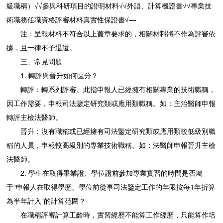
級職稱）√√參與科研項目的證明材料√√外語、計算機證書√√專業技
術職務任職資格評審材料真實性保證書√—
注：呈報材料不符合以上蓋章要求的，相關材料將不作為評審依
據，且一律不予退還。
三、常見問題
1. 轉評與晉升如何區分？
轉評：轉系列評審。此指申報人已經擁有相關專業的技術職稱，
因工作需要，申報司法鑒定研究類或應用類職稱。如：主治醫師申報
轉評主檢法醫師。
晉升：沒有職稱或已經擁有司法鑒定研究類或應用類較低級別職
稱的人員，申報較高級別的專業技術職稱。如：法醫師申報晉升主檢
法醫師。
2. 學生在取得畢業證、學位證前參加專業實習的時間是否屬
于“申報人在取得學歷、學位前從事司法鑒定工作的年限按每1年折算
為半年計入”的計算范圍？
在職稱評審計算工齡時，實習經歷不能算工作經歷，只能算作培