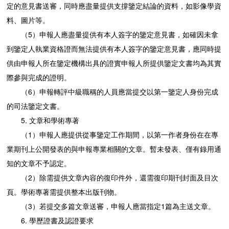
定的意見書送審，同時應盡量提供支撐鑒定結論的資料，如影像學資
料、圖片等。
（5）申報人應盡量提供有本人簽字的鑒定意見書，如確因未拿
到鑒定人執業資格證而無法提供有本人簽字的鑒定意見書，應同時提
供由申報人所在鑒定機構出具的證實申報人所提供鑒定文書均為其實
際參與完成的證明。
（6）申報轉評中級職稱的人員應當提交以第一鑒定人身份完成
的司法鑒定文書。
5. 文章和學術專著
（1）申報人應提供從事鑒定工作期間，以第一作者身份在在專
業期刊上公開發表的與申報專業相關的文章。暫未發表、僅有錄用通
知的文章不予認定。
（2）除需提供文章內容的復印件外，還需復印期刊封面及目次
頁。學術專著需提供整本出版刊物。
（3）若提交多篇文章送審，申報人應當指定1篇為主送文章。
6. 學歷證書及認證要求