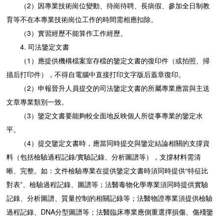
（2）因專業技術崗位變動、待崗待聘、長病假、參加全日制教
育等不在本專業技術崗位工作的時間需相應扣除。
（3）實習經歷不能算作工作經歷。
4. 司法鑒定文書
（1）應提供機構檔案室存檔的鑒定文書的復印件（或拍照、掃
描后打印件），不得自電腦中直接打印文字版后蓋章復印。
（2）申報晉升人員提交的司法鑒定文書的所屬專業應當與主送
文章專業類別一致。
（3）鑒定文書要能夠較全面地反映個人所從事專業的鑒定水
平。
（4）提交鑒定文書時，應當同時提交與鑒定結論相關的支撐資
料（包括檢驗過程記錄/實驗記錄、分析圖譜等），支撐材料需清
晰、完整。如：文件檢驗專業在提供鑒定文書時須同時提供“特征比
對表”、檢驗過程記錄、圖譜等；法醫毒物化學專業須同時提供實驗
記錄、分析圖譜、質量控制的相關記錄等；法醫物證專業須提供檢驗
過程記錄、DNA分型圖譜等；法醫臨床專業應側重選擇損傷、傷殘鑒