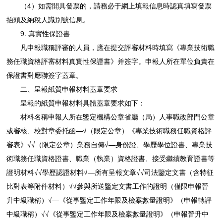
（4）如需開具發票的，請務必于網上填報信息時認真填寫發票
抬頭及納稅人識別號信息。
9. 真實性保證書
凡申報職稱評審的人員，應在提交評審材料時填寫《專業技術職
務任職資格評審材料真實性保證書》并簽字。申報人所在單位負責在
保證書對應聯簽字蓋章。
二、呈報紙質申報材料蓋章要求
呈報的紙質申報材料具體蓋章要求如下：
材料名稱申報人所在鑒定機構公章省廳（局）人事職改部門公章
或審核、校對章委托函—√（限定公章）《專業技術職務任職資格評
審表》√√（限定公章）業務自傳√—身份證、學歷學位證書、專業技
術職務任職資格證書、職業（執業）資格證書、接受繼續教育證書等
證明材料√√學歷認證材料√—所有呈報文章√√司法鑒定文書（含特征
比對表等附件材料）√√參與所送鑒定文書工作的證明（僅限申報晉
升中級職稱）√—《從事鑒定工作年限及檢案數量證明》（申報轉評
中級職稱）√√《從事鑒定工作年限及檢案數量證明》（申報晉升中