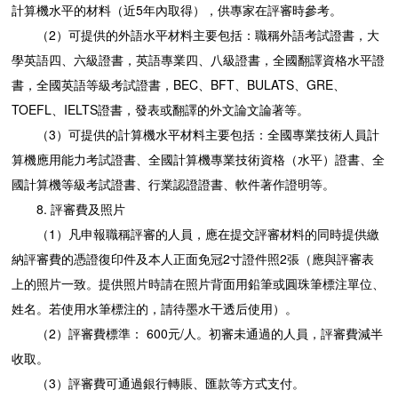
計算機水平的材料（近5年內取得），供專家在評審時參考。
（2）可提供的外語水平材料主要包括：職稱外語考試證書，大
學英語四、六級證書，英語專業四、八級證書，全國翻譯資格水平證
書，全國英語等級考試證書，BEC、BFT、BULATS、GRE、
TOEFL、IELTS證書，發表或翻譯的外文論文論著等。
（3）可提供的計算機水平材料主要包括：全國專業技術人員計
算機應用能力考試證書、全國計算機專業技術資格（水平）證書、全
國計算機等級考試證書、行業認證證書、軟件著作證明等。
8. 評審費及照片
（1）凡申報職稱評審的人員，應在提交評審材料的同時提供繳
納評審費的憑證復印件及本人正面免冠2寸證件照2張（應與評審表
上的照片一致。提供照片時請在照片背面用鉛筆或圓珠筆標注單位、
姓名。若使用水筆標注的，請待墨水干透后使用）。
（2）評審費標準： 600元/人。初審未通過的人員，評審費減半
收取。
（3）評審費可通過銀行轉賬、匯款等方式支付。