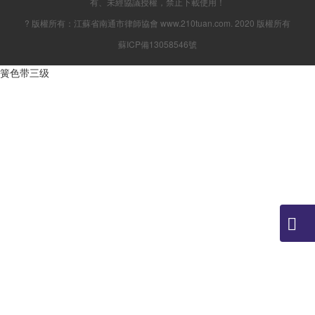
有、未經協議授權，禁止下載使用！
? 版權所有：江蘇省南通市律師協會 www.210tuan.com. 2020 版權所有
蘇ICP備13058546號
簧色带三级