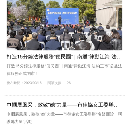
打造15分鐘法律服務“便民圈” | 南通“律動江海·法約三市”公益法律服務正式開市！
打造15分鐘法律服務“便民圈” | 南通“律動江海·法約三市”公益法
律服務正式開市！
發布時間：2023/03/16
閱讀次數：126
巾幗展風采，致敬“她”力量——市律協女工委舉辦“名醫面診，呵護她力量”活動
巾幗展風采，致敬“她”力量——市律協女工委舉辦“名醫面診，呵
護她力量”活動