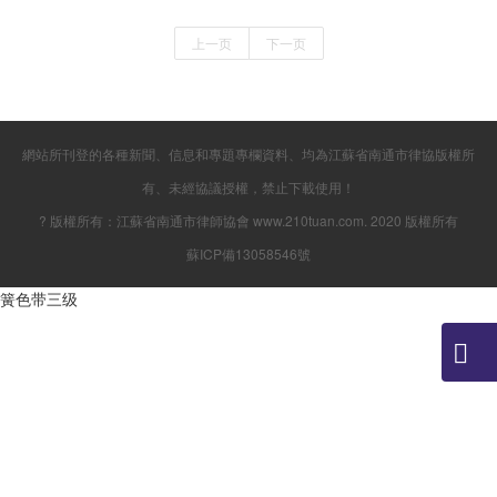
上一页
下一页
網站所刊登的各種新聞、信息和專題專欄資料、均為江蘇省南通市律協版權所
有、未經協議授權，禁止下載使用！
? 版權所有：江蘇省南通市律師協會 www.210tuan.com. 2020 版權所有
蘇ICP備13058546號
簧色带三级