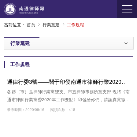
當前位置：
首頁
行業黨建
工作規程
行業黨建
工作規程
通律行委3號——關于印發南通市律師行業2020年黨建工作要點的通知
各縣（市）區律師行業黨總支、市直律師事務所黨支部:現將《南
通市律師行業黨委2020年工作要點》印發給你們，請認真貫徹執
行。
發布時間：2020/09/16
閱讀次數：418