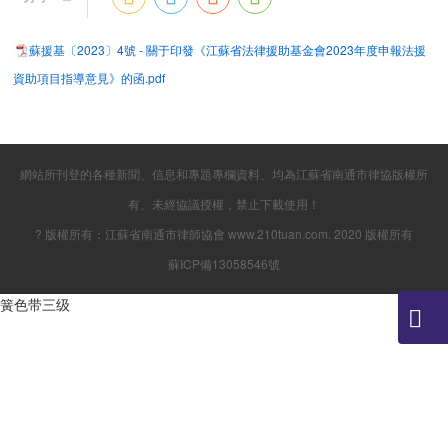
蘇援基〔2023〕4號 - 關于印發《江蘇省法律援助基金會2023年度申報法援
資助項目指導意見》的函.pdf
網站所刊登的各種新聞、信息和專題專欄資料、均為江蘇省南通市律協版權所
有、未經協議授權，禁止下載使用！
? 版權所有：江蘇省南通市律師協會 www.210tuan.com. 2020 版權所有
蘇ICP備13058546號
簧色带三级