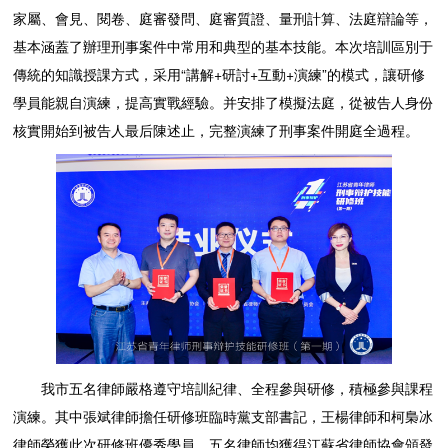
家屬、會見、閱卷、庭審發問、庭審質證、量刑計算、法庭辯論等，
基本涵蓋了辦理刑事案件中常用和典型的基本技能。本次培訓區別于
傳統的知識授課方式，采用“講解+研討+互動+演練”的模式，讓研修
學員能親自演練，提高實戰經驗。并安排了模擬法庭，從被告人身份
核實開始到被告人最后陳述止，完整演練了刑事案件開庭全過程。
我市五名律師嚴格遵守培訓紀律、全程參與研修，積極參與課程
演練。其中張斌律師擔任研修班臨時黨支部書記，王楊律師和柯梟冰
律師榮獲此次研修班優秀學員，五名律師均獲得江蘇省律師協會頒發