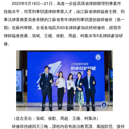
2023年5月18日—21日，為進一步提高我省律師辦理刑事案件
技能水平，培育刑事辯護律師專業人才，由江蘇省律師協會主辦、刑
事法律業務委員會承辦的江蘇省青年律師刑事辯護技能研修班（第一
期）在蘇州舉辦。全省各地區共60名律師參加此時研修班，經我市
律師協會推薦，張斌、王楊、侯歡、周超、柯梟冰等5名律師參加研
修。
（從左至右：張斌、侯歡、周超、王楊、柯梟冰）
研修班持續四天三晚，課程內容有政治教育課、風險防范、接待